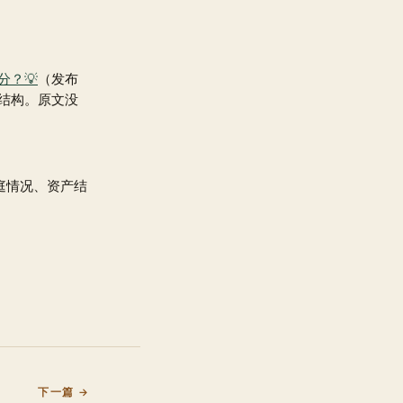
？💡
（发布
em 结构。原文没
庭情况、资产结
下一篇 →