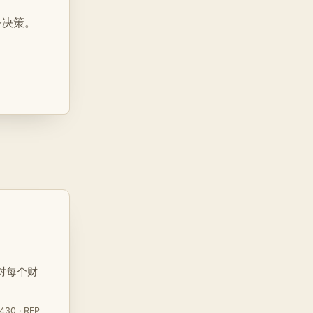
务决策。
对每个财
430 · RFP