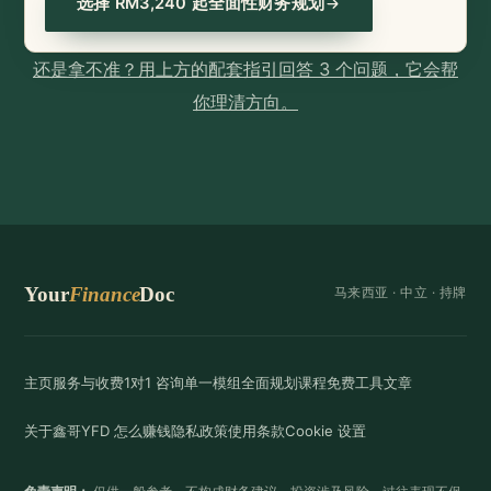
选择 RM3,240 起全面性财务规划
还是拿不准？用上方的配套指引回答 3 个问题，它会帮
你理清方向。
Your
Finance
Doc
马来西亚 ·
中立
· 持牌
主页
服务与收费
1对1 咨询
单一模组
全面规划
课程
免费工具
文章
关于鑫哥
YFD 怎么赚钱
隐私政策
使用条款
Cookie 设置