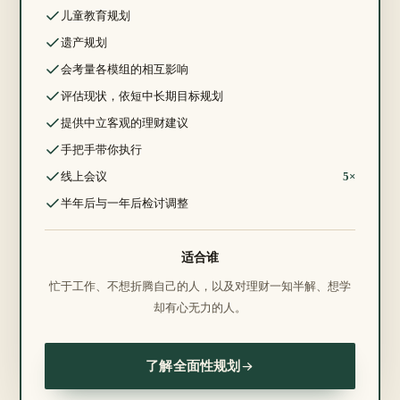
包含：
儿童教育规划
包含：
遗产规划
包含：
会考量各模组的相互影响
包含：
评估现状，依短中长期目标规划
包含：
提供中立客观的理财建议
包含：
手把手带你执行
包含：
线上会议
5×
包含：
半年后与一年后检讨调整
适合谁
忙于工作、不想折腾自己的人，以及对理财一知半解、想学
却有心无力的人。
了解全面性规划