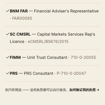
BNM FAR
— Financial Adviser's Representative
·
FAR00095
SC CMSRL
— Capital Markets Services Rep's
Licence ·
eCMSRL/B5676/2015
FIMM
— Unit Trust Consultant ·
710-0-20055
PRS
— PRS Consultant ·
P-710-0-20047
别只听我说 —— 这些执照都可以自行核实。
如何验证我的执照 →