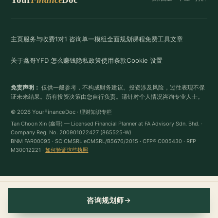
主页
服务与收费
1对1 咨询
单一模组
全面规划
课程
免费工具
文章
关于鑫哥
YFD 怎么赚钱
隐私政策
使用条款
Cookie 设置
免责声明：
仅供一般参考，不构成财务建议。投资涉及风险，过往表现不保
证未来结果。所有投资决策由您自行负责。请针对个人情况咨询专业人士。
© 2026 YourFinanceDoc · 理财知识专栏
Tan Choon Xin (鑫哥) — Licensed Financial Planner at FA Advisory Sdn. Bhd. ·
Company Reg. No. 200901022427 (865525-W)
BNM FAR00095 · SC CMSRL eCMSRL/B5676/2015 · CFP® C005430 · RFP
M30012221 ·
如何验证这些执照
咨询规划师