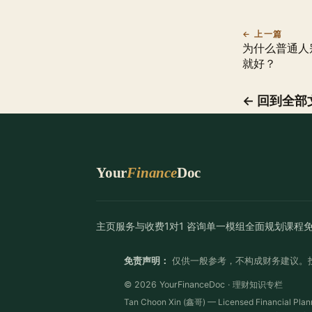
← 上一篇
为什么普通人
就好？
← 回到全部
Your
Finance
Doc
主页
服务与收费
1对1 咨询
单一模组
全面规划
课程
免责声明：
仅供一般参考，不构成财务建议。
© 2026 YourFinanceDoc · 理财知识专栏
Tan Choon Xin (鑫哥) — Licensed Financial Plan