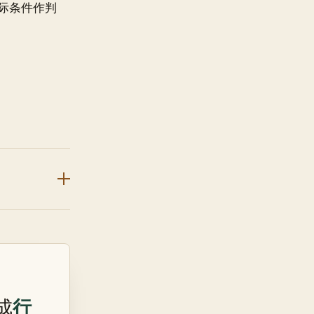
际条件作判
行
成