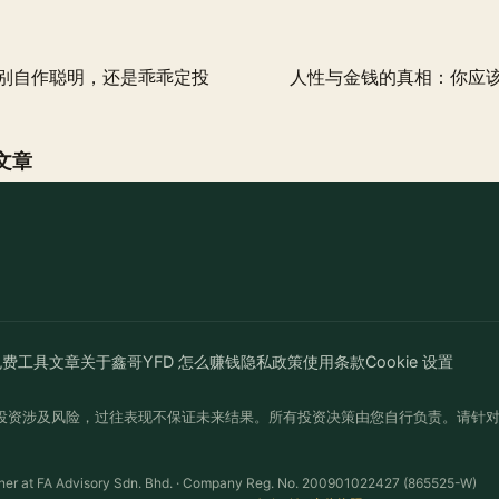
别自作聪明，还是乖乖定投
人性与金钱的真相：你应该
文章
免费工具
文章
关于鑫哥
YFD 怎么赚钱
隐私政策
使用条款
Cookie 设置
投资涉及风险，过往表现不保证未来结果。所有投资决策由您自行负责。请针
ner at FA Advisory Sdn. Bhd. · Company Reg. No. 200901022427 (865525-W)