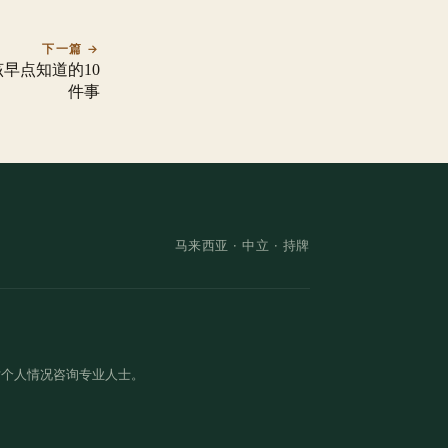
下一篇 →
早点知道的10
件事
马来西亚 ·
中立
· 持牌
对个人情况咨询专业人士。