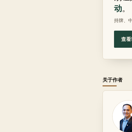
动
。
持牌、
查看
关于作者