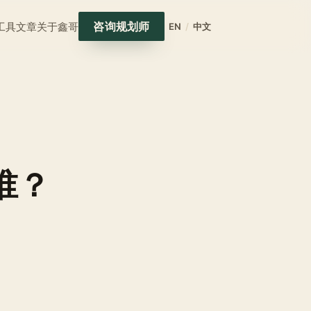
咨询规划师
工具
文章
关于鑫哥
EN
/
中文
谁？