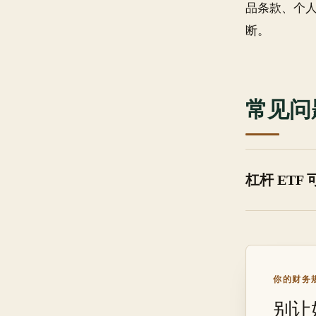
品条款、个
断。
常见问
杠杆 ETF
你的财务规
别让