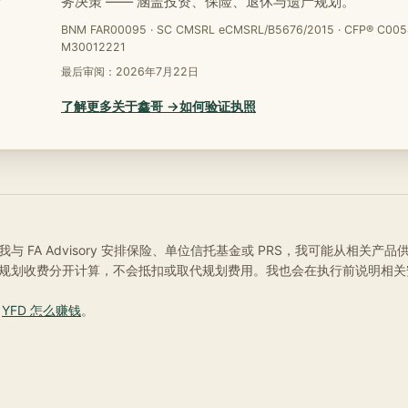
务决策 —— 涵盖投资、保险、退休与遗产规划。
BNM FAR00095 · SC CMSRL eCMSRL/B5676/2015 · CFP® C005
M30012221
最后审阅：
2026年7月22日
了解更多关于鑫哥 →
如何验证执照
与 FA Advisory 安排保险、单位信托基金或 PRS，我可能从相关产
规划收费分开计算，不会抵扣或取代规划费用。我也会在执行前说明相关
阅
YFD 怎么赚钱
。