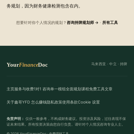
务规划，因为财务健康检测包含在内。
想要针对你个人情况的规划？
咨询持牌规划师 →
·
所有工具
Your
Finance
Doc
马来西亚 ·
中立
· 持牌
主页
服务与收费
1对1 咨询
单一模组
全面规划
课程
免费工具
文章
关于鑫哥
YFD 怎么赚钱
隐私政策
使用条款
Cookie 设置
免责声明：
仅供一般参考，不构成财务建议。投资涉及风险，过往表现不保
证未来结果。所有投资决策由您自行负责。请针对个人情况咨询专业人士。
© 2026 YourFinanceDoc · 免费理财工具