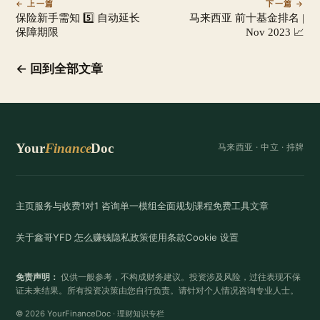
← 上一篇
下一篇 →
保险新手需知 5️⃣ 自动延长
马来西亚 前十基金排名 |
保障期限
Nov 2023 📈
← 回到全部文章
Your
Finance
Doc
马来西亚 ·
中立
· 持牌
主页
服务与收费
1对1 咨询
单一模组
全面规划
课程
免费工具
文章
关于鑫哥
YFD 怎么赚钱
隐私政策
使用条款
Cookie 设置
免责声明：
仅供一般参考，不构成财务建议。投资涉及风险，过往表现不保
证未来结果。所有投资决策由您自行负责。请针对个人情况咨询专业人士。
© 2026 YourFinanceDoc · 理财知识专栏