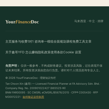
Your
Finance
Doc
马来西亚 ·
中立
· 持牌
主页
服务与收费
1对1 咨询
单一模组
全面规划
课程
免费工具
文章
关于鑫哥
YFD 怎么赚钱
隐私政策
使用条款
Cookie 设置
免责声明：
仅供一般参考，不构成财务建议。投资涉及风险，过往表现不保
证未来结果。所有投资决策由您自行负责。请针对个人情况咨询专业人士。
© 2026 YourFinanceDoc · 理财知识专栏
Tan Choon Xin (鑫哥) — Licensed Financial Planner at FA Advisory Sdn. Bhd. ·
Company Reg. No. 200901022427 (865525-W)
BNM FAR00095 · SC CMSRL eCMSRL/B5676/2015 · CFP® C005430 · RFP
M30012221 ·
如何验证这些执照