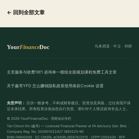
← 回到全部文章
Your
Finance
Doc
马来西亚 ·
中立
· 持牌
主页
服务与收费
1对1 咨询
单一模组
全面规划
课程
免费工具
文章
关于鑫哥
YFD 怎么赚钱
隐私政策
使用条款
Cookie 设置
免责声明：
仅供一般参考，不构成财务建议。投资涉及风险，过往表现不保
证未来结果。所有投资决策由您自行负责。请针对个人情况咨询专业人士。
© 2026 YourFinanceDoc · 理财知识专栏
Tan Choon Xin (鑫哥) — Licensed Financial Planner at FA Advisory Sdn. Bhd. ·
Company Reg. No. 200901022427 (865525-W)
BNM FAR00095 · SC CMSRL eCMSRL/B5676/2015 · CFP® C005430 · RFP