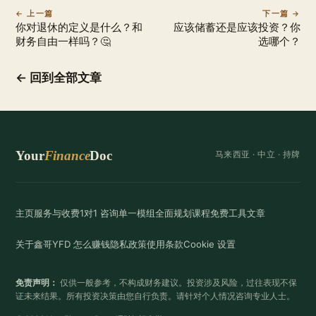
← 上一篇
下一篇 →
你对退休的定义是什么？和
应该储蓄还是应该投资？你
财务自由一样吗？🤔
选哪个？
← 回到全部文章
Your
Finance
Doc
马来西亚 ·
中立
· 持牌
主页
服务与收费
1对1 咨询
单一模组
全面规划
课程
免费工具
文章
关于鑫哥
YFD 怎么赚钱
隐私政策
使用条款
Cookie 设置
免责声明：
仅供一般参考，不构成财务建议。投资涉及风险，过往表现不保
证未来结果。所有投资决策由您自行负责。请针对个人情况咨询专业人士。