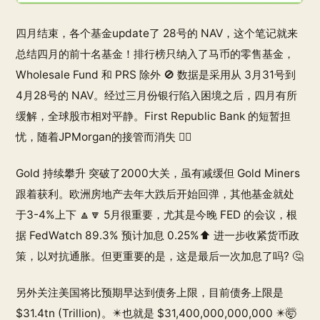
四月结束，各个基金update了 28号的 NAV，这个笔记就来
总结四月的前十名基金！排行榜只纳入了马币的零售基金，
Wholesale Fund 和 PRS 除外 🚫 数据是采用从 3月31号到
4月28号的 NAV。经过三月份银行陷入困境之后，四月有所
缓解，全球股市相对平静。First Republic Bank 的短暂担
忧，随着JPMorgan的接管而消失 👌🏻
Gold 持续攀升 突破了2000大关，虽有减缓但 Gold Miners
跟着获利。欧洲房地产去年大跌后开始回弹，其他基金就处
于3-4%上下 🔼🔽 5月很重要，尤其是今晚 FED 的会议，根
据 FedWatch 89.3% 预计加息 0.25%⬆️ 进一步收紧货币政
策，以对抗通胀。但更重要的是，这是最后一次加息了吗? 🤔
另外关注美国将比预期早达到债务上限，目前债务上限是
$31.4tn (Trillion)。✴️也就是 $31,400,000,000,000 ✴️🤯