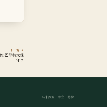
下一篇 →
沃伦·巴菲特太保
守？
马来西亚 ·
中立
· 持牌