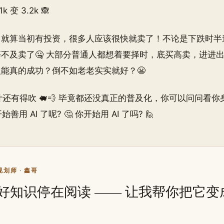
 变 3.2k 🙈
就算当初有投资，很多人应该很快就卖了！不论是下跌时半途而
不及卖了🤐 大部分普通人都想着要择时，底买高卖，进进
能真的成功？倒不如老老实实就好？😬
估计还有得吹 🐖💨 毕竟都还没真正的普及化，你可以问问看
善用 AI 了呢? 🤔 你开始用 AI 了吗? 🙋
划师 · 鑫哥
好知识停在阅读 —— 让我帮你把它变