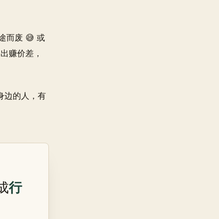
废 😅 或
出出赚价差，
你身边的人，有
行
成