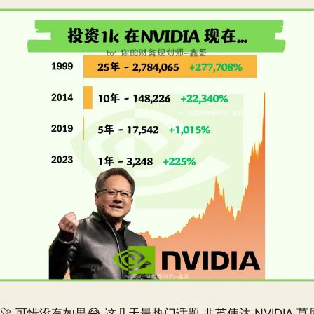
在🚀 可惜没有如果😂 这几天最热门话题 非英伟达 NVIDIA