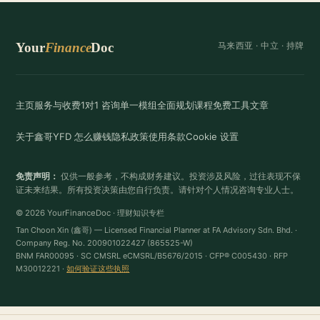
Your
Finance
Doc
马来西亚 ·
中立
· 持牌
主页
服务与收费
1对1 咨询
单一模组
全面规划
课程
免费工具
文章
关于鑫哥
YFD 怎么赚钱
隐私政策
使用条款
Cookie 设置
免责声明：
仅供一般参考，不构成财务建议。投资涉及风险，过往表现不保
证未来结果。所有投资决策由您自行负责。请针对个人情况咨询专业人士。
© 2026 YourFinanceDoc · 理财知识专栏
Tan Choon Xin (鑫哥) — Licensed Financial Planner at FA Advisory Sdn. Bhd. ·
Company Reg. No. 200901022427 (865525-W)
BNM FAR00095 · SC CMSRL eCMSRL/B5676/2015 · CFP® C005430 · RFP
M30012221 ·
如何验证这些执照