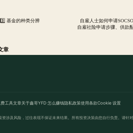
3️⃣ 基金的种类分辨
自雇人士如何申请SOCSO？2
自雇社险申请步骤、供款
文章
免费工具
文章
关于鑫哥
YFD 怎么赚钱
隐私政策
使用条款
Cookie 设置
投资涉及风险，过往表现不保证未来结果。所有投资决策由您自行负责。请针