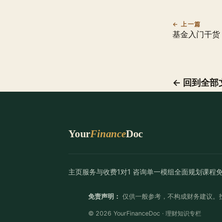
← 上一篇
基金入门干货 
← 回到全部
Your
Finance
Doc
主页
服务与收费
1对1 咨询
单一模组
全面规划
课程
免责声明：
仅供一般参考，不构成财务建议。
© 2026 YourFinanceDoc · 理财知识专栏