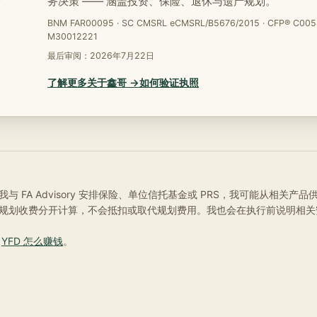
务决策 —— 涵盖投资、保险、退休与遗产规划。
BNM FAR00095 · SC CMSRL eCMSRL/B5676/2015 · CFP® C005
M30012221
最后审阅：
2026年7月22日
了解更多关于鑫哥 →
如何验证执照
与 FA Advisory 安排保险、单位信托基金或 PRS，我可能从相关产
规划收费分开计算，不会抵扣或取代规划费用。我也会在执行前说明相关
阅
YFD 怎么赚钱
。