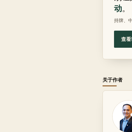
动
。
持牌、
查看
关于作者