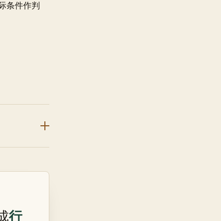
际条件作判
行
成