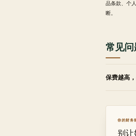
品条款、个
断。
常见问
保费越高，
你的财务规
别让