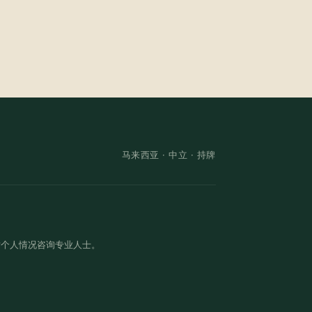
马来西亚 ·
中立
· 持牌
对个人情况咨询专业人士。