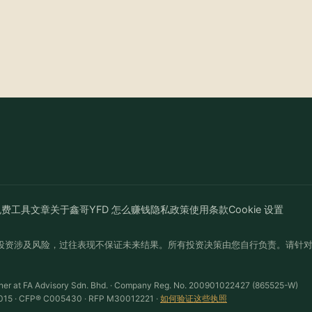
免费工具
文章
关于鑫哥
YFD 怎么赚钱
隐私政策
使用条款
Cookie 设置
投资涉及风险，过往表现不保证未来结果。所有投资决策由您自行负责。请针
ner at FA Advisory Sdn. Bhd. · Company Reg. No. 200901022427 (865525-W)
15 · CFP® C005430 · RFP M30012221 ·
如何验证这些执照