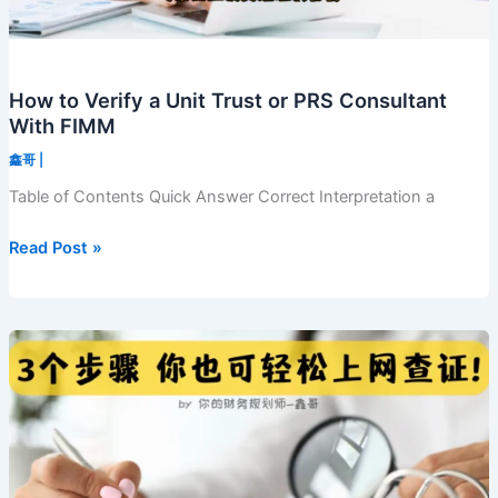
How to Verify a Unit Trust or PRS Consultant
With FIMM
鑫哥
|
Table of Contents Quick Answer Correct Interpretation a
How
Read Post »
to
Verify
a
Unit
Trust
or
PRS
Consultant
With