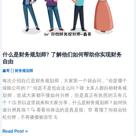
FIMM
执
照？
什么是财务规划师? 了解他们如何帮助你实现财务
自由
鑫哥
|
|
财务规划师
每次介绍自己是财务规划师，大家第一个就会问，”你是哪个
保险公司的？” 你是不是也会这么问？😅 太多人都自称财务规
划师，造成大家都不懂如何分辨，但是真正有执照的又有几
个？🤔 所以这里就来和大家分享，什么是财务规划师？如何快
速分辨真假？🔍 看看你身边的是真是假。🙊 看懂了你就会轻
松分辨，不再傻傻被误导 💪
什
Read Post »