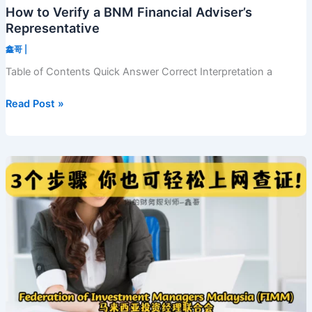
How to Verify a BNM Financial Adviser’s
Representative
鑫哥
|
Table of Contents Quick Answer Correct Interpretation a
How
Read Post »
to
Verify
a
BNM
Financial
Adviser’s
Representative