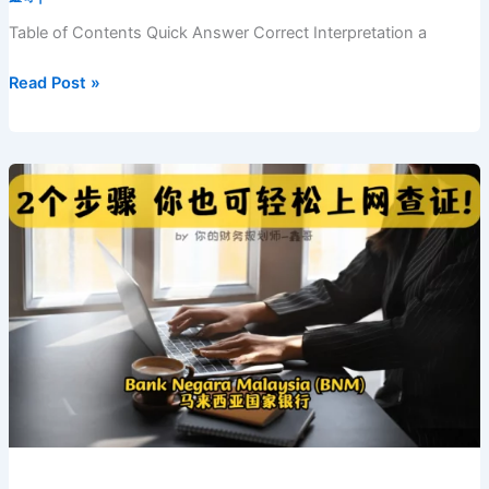
Table of Contents Quick Answer Correct Interpretation a
How
Read Post »
to
Verify
an
SC
Financial-
Planning
Licence