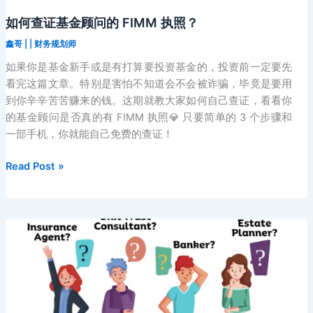
如何查证基金顾问的 FIMM 执照？
鑫哥
|
|
财务规划师
如果你是基金新手或是有打算要投资基金的，投资前一定要先
看完这篇文章。特别是害怕不知道会不会被诈骗，毕竟是要用
到你辛辛苦苦赚来的钱。这期就教大家如何自己查证，看看你
的基金顾问是否真的有 FIMM 执照💎 只要简单的 3 个步骤和
一部手机，你就能自己免费的查证！
如
Read Post »
何
查
证
基
金
顾
问
的