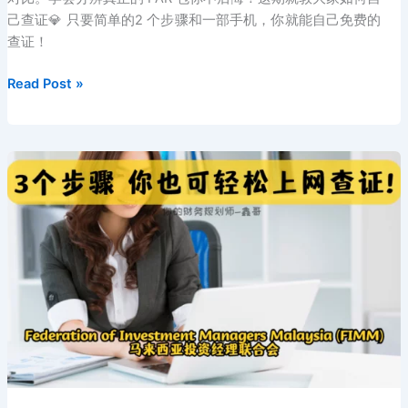
己查证💎 只要简单的2 个步骤和一部手机，你就能自己免费的
查证！
如
Read Post »
何
查
证
财
务
规
划
师
的
BNM
执
照？