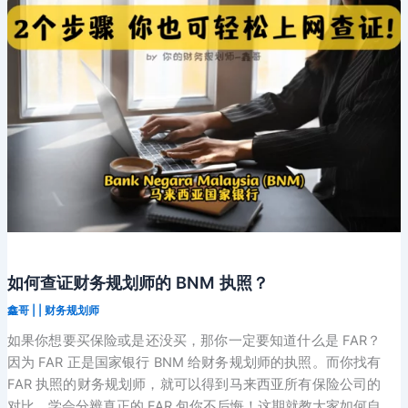
财
务
规
划
师
的
SC
执
照？
如何查证财务规划师的 BNM 执照？
鑫哥
|
|
财务规划师
如果你想要买保险或是还没买，那你一定要知道什么是 FAR？
因为 FAR 正是国家银行 BNM 给财务规划师的执照。而你找有
FAR 执照的财务规划师，就可以得到马来西亚所有保险公司的
对比。学会分辨真正的 FAR 包你不后悔！这期就教大家如何自