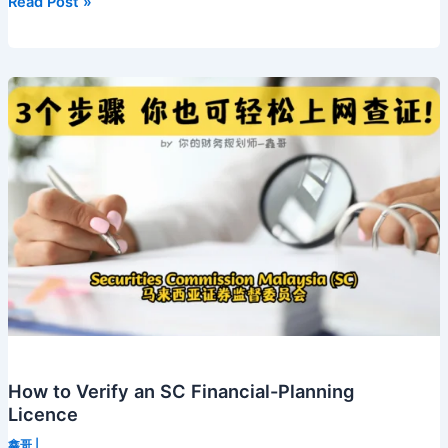
How
Read Post »
to
Verify
a
Financial
Planner
in
Malaysia
How to Verify an SC Financial-Planning
Licence
鑫哥
|