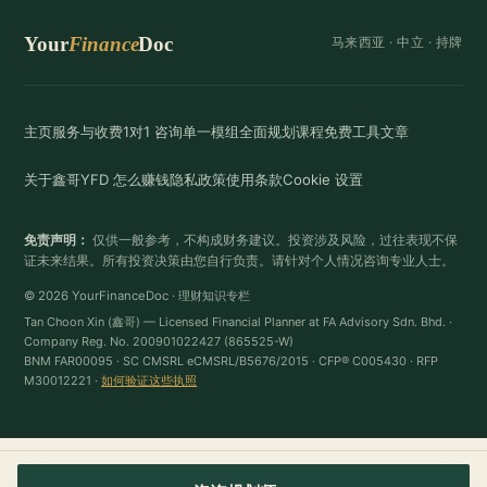
Your
Finance
Doc
马来西亚 ·
中立
· 持牌
主页
服务与收费
1对1 咨询
单一模组
全面规划
课程
免费工具
文章
关于鑫哥
YFD 怎么赚钱
隐私政策
使用条款
Cookie 设置
免责声明：
仅供一般参考，不构成财务建议。投资涉及风险，过往表现不保
证未来结果。所有投资决策由您自行负责。请针对个人情况咨询专业人士。
© 2026 YourFinanceDoc · 理财知识专栏
Tan Choon Xin (鑫哥) — Licensed Financial Planner at FA Advisory Sdn. Bhd. ·
Company Reg. No. 200901022427 (865525-W)
BNM FAR00095 · SC CMSRL eCMSRL/B5676/2015 · CFP® C005430 · RFP
M30012221 ·
如何验证这些执照