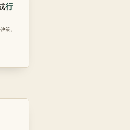
行
成
务决策。