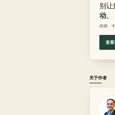
别让
动
。
持牌、
查看
关于作者