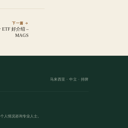
下一篇 →
ETF 好介绍 –
MAGS
马来西亚 ·
中立
· 持牌
对个人情况咨询专业人士。