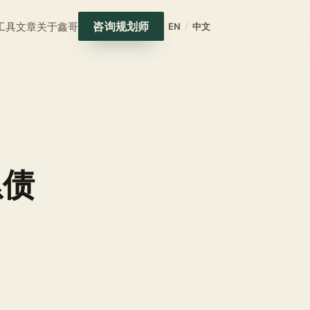
咨询规划师
工具
文章
关于鑫哥
EN
/
中文
累债