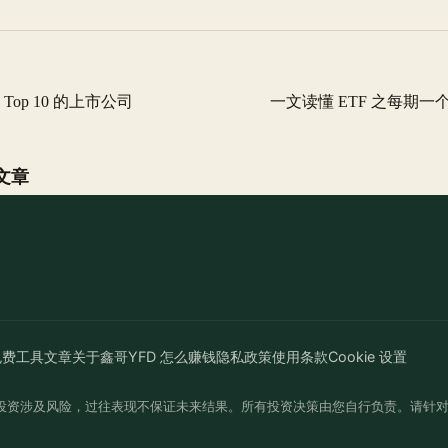
 Top 10 的上市公司
一文读懂 ETF 之每期一个 
文章
免费工具
文章
关于鑫哥
YFD 怎么赚钱
隐私政策
使用条款
Cookie 设置
投资涉及风险，过往表现不保证未来结果。所有投资决策由您自行负责。请针