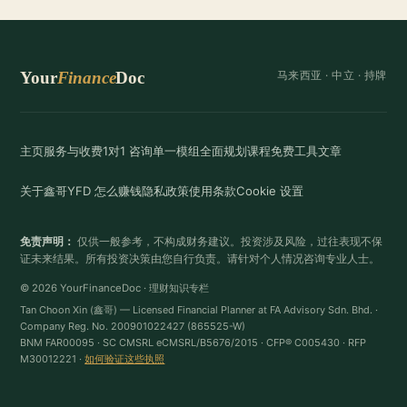
Your
Finance
Doc
马来西亚 ·
中立
· 持牌
主页
服务与收费
1对1 咨询
单一模组
全面规划
课程
免费工具
文章
关于鑫哥
YFD 怎么赚钱
隐私政策
使用条款
Cookie 设置
免责声明：
仅供一般参考，不构成财务建议。投资涉及风险，过往表现不保
证未来结果。所有投资决策由您自行负责。请针对个人情况咨询专业人士。
© 2026 YourFinanceDoc · 理财知识专栏
Tan Choon Xin (鑫哥) — Licensed Financial Planner at FA Advisory Sdn. Bhd. ·
Company Reg. No. 200901022427 (865525-W)
BNM FAR00095 · SC CMSRL eCMSRL/B5676/2015 · CFP® C005430 · RFP
M30012221 ·
如何验证这些执照