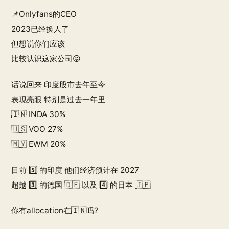
📌Onlyfans的CEO
2023已经换人了
但想说你们应该
比较认识这家公司😝
话说回来 印度股市去年至今
表现亮眼 特别是过去一年里
🇮🇳 INDA 30%
🇺🇸 VOO 27%
🇲🇾 EWM 20%
目前 5️⃣ 的印度 他们经济预计在 2027
超越 3️⃣ 的德国 🇩🇪 以及 4️⃣ 的日本 🇯🇵
你有allocation在🇮🇳吗?