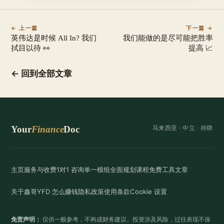
← 上一篇
下一篇 →
英伟达是时候 All In? 我们
我们能做的是尽可能把胜率
拭目以待 👀
提高 📈
← 回到全部文章
Your
Finance
Doc
马来西亚 ·
中立
· 持牌
主页
服务与收费
1对1 咨询
单一模组
全面规划
课程
免费工具
文章
关于鑫哥
YFD 怎么赚钱
隐私政策
使用条款
Cookie 设置
免责声明：
仅供一般参考，不构成财务建议。投资涉及风险，过往表现不保