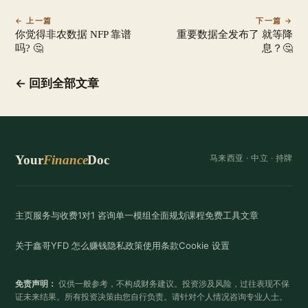
← 上一篇
下一篇 →
你觉得非农数据 NFP 靠谱
重要数据全发布了 就等降
吗? 🤔
息？🤔
← 回到全部文章
Your
Finance
Doc
马来西亚 ·
中立
· 持牌
主页
服务与收费
1对1 咨询
单一模组
全面规划
课程
免费工具
文章
关于鑫哥
YFD 怎么赚钱
隐私政策
使用条款
Cookie 设置
免责声明：
仅供一般参考，不构成财务建议。投资涉及风险，过往表现不保
证未来结果。所有投资决策由您自行负责。请针对个人情况咨询专业人士。