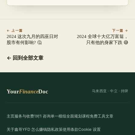
← 上一篇
下一篇 →
2024 这次九月的四巫日对
2024 全球十大亿万富翁，
股市有何影响? 🤔
只有他的身家下跌 😅
← 回到全部文章
Your
Finance
Doc
马来西亚 ·
中立
· 持牌
主页
服务与收费
1对1 咨询
单一模组
全面规划
课程
免费工具
文章
关于鑫哥
YFD 怎么赚钱
隐私政策
使用条款
Cookie 设置